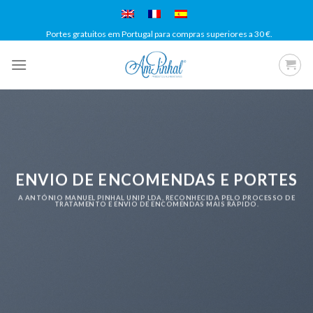
Skip
to
Portes gratuitos em Portugal para compras superiores a 30 €.
content
ENVIO DE ENCOMENDAS E PORTES
A ANTÓNIO MANUEL PINHAL UNIP LDA, RECONHECIDA PELO PROCESSO DE
TRATAMENTO E ENVIO DE ENCOMENDAS MAIS RÁPIDO.