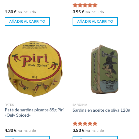
1.30
€
3.55
€
Iva incluido
Valorado en
Iva incluido
5.00
de 5
AÑADIR AL CARRITO
AÑADIR AL CARRITO
PATÉS
SARDINA
Paté de sardina picante 85g Piri
Sardina en aceite de oliva 120g
«Only Spiced»
4.30
€
3.50
€
Iva incluido
Valorado en
Iva incluido
5.00
de 5