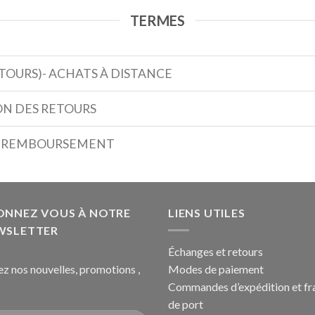
TERMES
TOURS)- ACHATS À DISTANCE
ON DES RETOURS
DE REMBOURSEMENT
ONNEZ VOUS À NOTRE
LIENS UTILES
WSLETTER
Échanges et retours
ez nos nouvelles, promotions ,
Modes de paiement
Commandes d’expédition et fr
de port