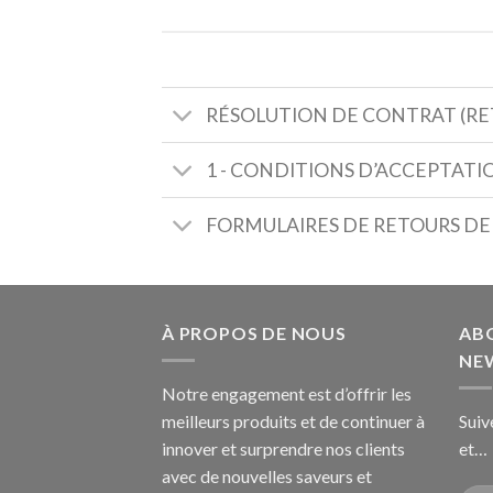
RÉSOLUTION DE CONTRAT (RE
1 - CONDITIONS D’ACCEPTATI
FORMULAIRES DE RETOURS 
À PROPOS DE NOUS
AB
NE
Notre engagement est d’offrir les
meilleurs produits et de continuer à
Suiv
innover et surprendre nos clients
et…
avec de nouvelles saveurs et